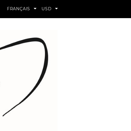
MON


FRANÇAIS
USD
COMPTE