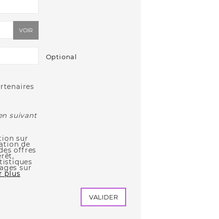
VOIR
Optional
artenaires
n suivant
tion sur
sation de
des offres
rêt,
tistiques
pages sur
r plus
VALIDER