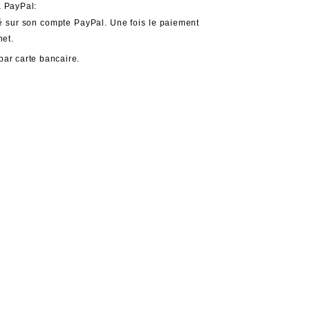
a PayPal:
é sur son compte PayPal. Une fois le paiement 
net.
par carte bancaire. 