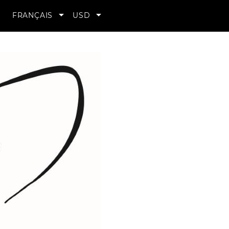
MON


FRANÇAIS
USD
COMPTE