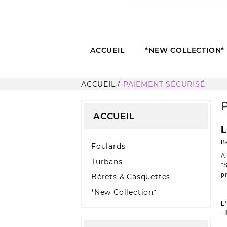
ACCUEIL
*NEW COLLECTION*
ACCUEIL
PAIEMENT SÉCURISÉ
ACCUEIL
L
Be
Foulards
A 
Turbans
"
pr
Bérets & Casquettes
*New Collection*
L
- 