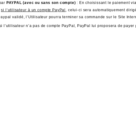
par 
PAYPAL (avec ou sans son compte)
 : En choisissant le paiement vi
 
si l’utilisateur à un compte PayPal
, celui-ci sera automatiquement dirig
aypal validé, l’Utilisateur pourra terminer sa commande sur le Site Inter
si l’utilisateur n’a pas de compte PayPa
l, PayPal lui proposera de payer 
A NEWSLETTER
OK