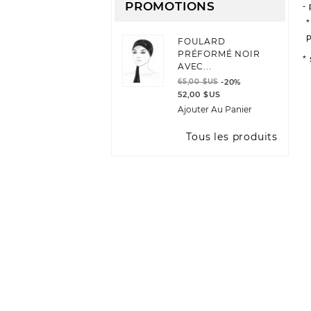
PROMOTIONS
- 
*
P
FOULARD
PRÉFORMÉ NOIR
* 
AVEC...
65,00 $US
-20%
52,00 $US
Ajouter Au Panier
Tous les produits
JE M'INSCRIS À L